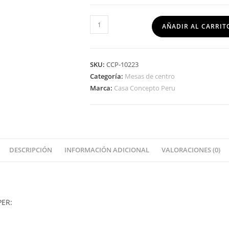
AÑADIR AL CARRIT
SKU:
CCP-10223
Categoría:
Mesas de centro
Marca:
Casa Concepto Peru
DESCRIPCIÓN
INFORMACIÓN ADICIONAL
VALORACIONES (0)
ER: