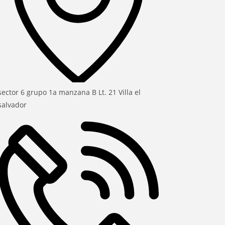
sector 6 grupo 1a manzana B Lt. 21 Villa el
salvador