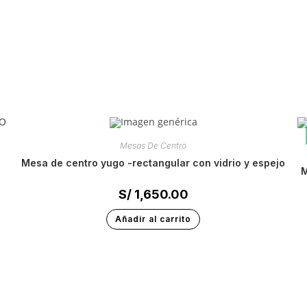
Mesas De Centro
mesa de centro yugo -rectangular con vidrio y espejo
mesa de centro ondas – diseño exclu
S/
1,650.00
Añadir al carrito