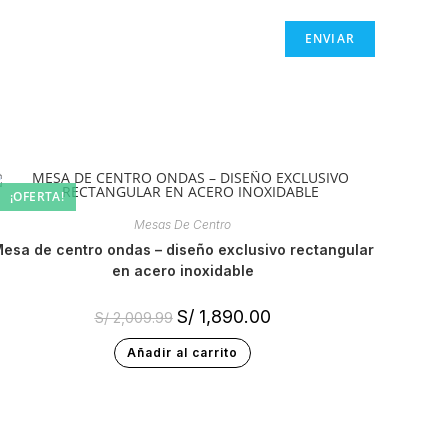
¡OFERTA!
Mesas De Centro
sivo rectangular
en acero inoxidable
S/
1,890.00
S/
2,009.99
Añadir al carrito