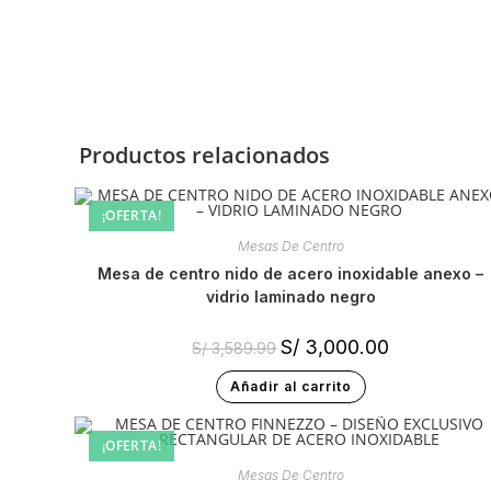
Productos relacionados
¡OFERTA!
Mesas De Centro
mesa de centro nido de acero inoxidable anexo –
vidrio laminado negro
S/
3,000.00
S/
3,589.99
Añadir al carrito
¡OFERTA!
Mesas De Centro