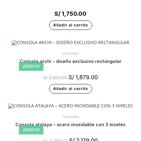
S/
1,750.00
Añadir al carrito
Consolas
consola archi – diseño exclusivo rectangular
¡OFERTA!
S/
1,879.00
S/
2,289.00
Añadir al carrito
Consolas
consola atalaya – acero inoxidable con 3 niveles
¡OFERTA!
S/
2,179.00
S/
2,789.00