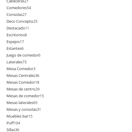
Cabeceras
21
Comedores
54
Consolas
27
Deco Concepto
25
Destacado
11
Escritorios
8
Espejos
17
Estantes
6
Juego de comedor
6
Laterales
73
Mesa Comedor
3
Mesas Centrales
36
Mesas Comedor
18
Mesas de centro
29
Mesas de comedor
15
Mesas laterales
65
Mesas y consolas
31
Muebles bar
15
Puff
104
Sillas
36