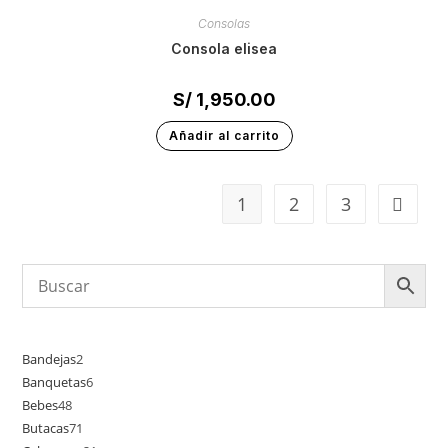
Consolas
consola elisea
S/
1,950.00
Añadir al carrito
1
2
3
Bandejas
2
Banquetas
6
Bebes
48
Butacas
71