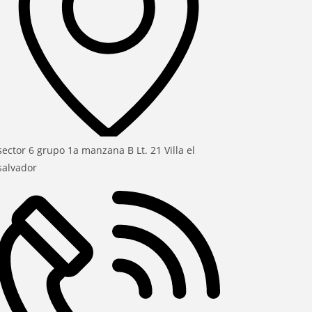
sector 6 grupo 1a manzana B Lt. 21 Villa el
salvador