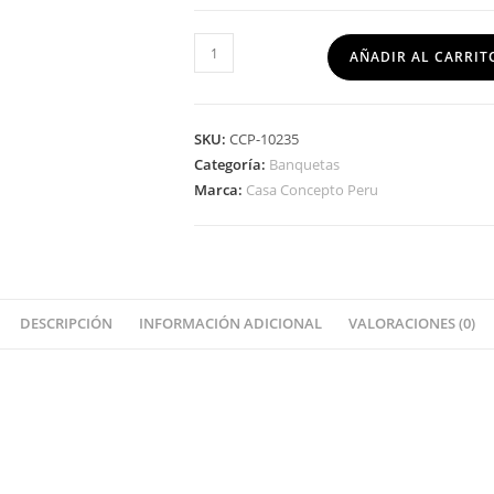
AÑADIR AL CARRIT
SKU:
CCP-10235
Categoría:
Banquetas
Marca:
Casa Concepto Peru
DESCRIPCIÓN
INFORMACIÓN ADICIONAL
VALORACIONES (0)