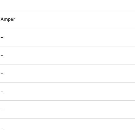
Amper
–
–
–
–
–
–