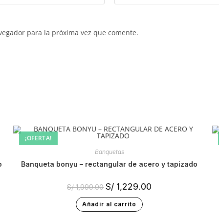
vegador para la próxima vez que comente.
¡OFERTA!
Banquetas
o
banqueta bonyu – rectangular de acero y tapizado
S/
1,229.00
S/
1,999.00
Añadir al carrito