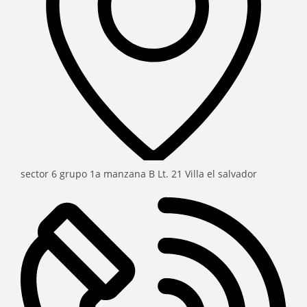
sector 6 grupo 1a manzana B Lt. 21 Villa el salvador