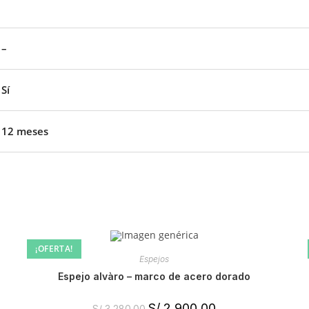
–
Sí
12 meses
¡OFERTA!
Espejos
espejo alvàro – marco de acero dorado
S/
2,900.00
S/
3,280.00