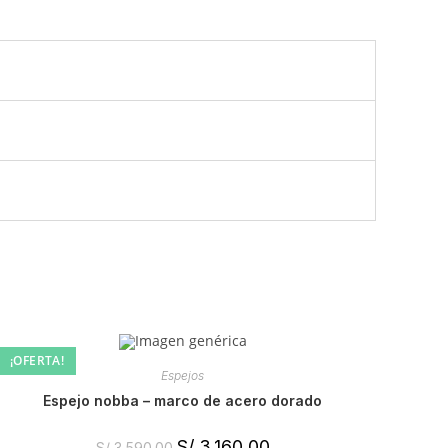
¡OFERTA!
Espejos
espejo nobba – marco de acero dorado
S/
3,160.00
S/
3,590.00