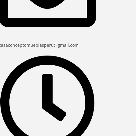
casaconceptomueblesperu@gmail.com