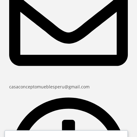
casaconceptomueblesperu@gmail.com