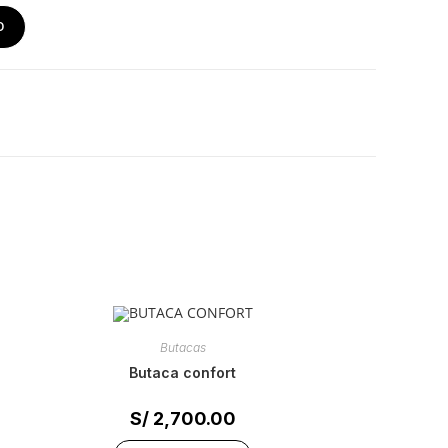
O
Butacas
butaca confort
S/
2,700.00