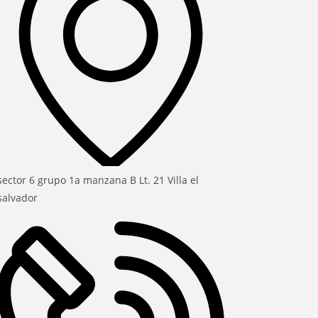
sector 6 grupo 1a manzana B Lt. 21 Villa el
salvador