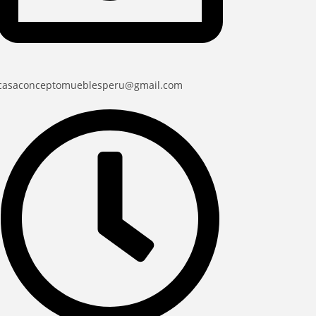
casaconceptomueblesperu@gmail.com