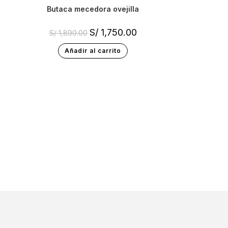
butaca mecedora ovejilla
S/
1,750.00
S/
1,890.00
Añadir al carrito