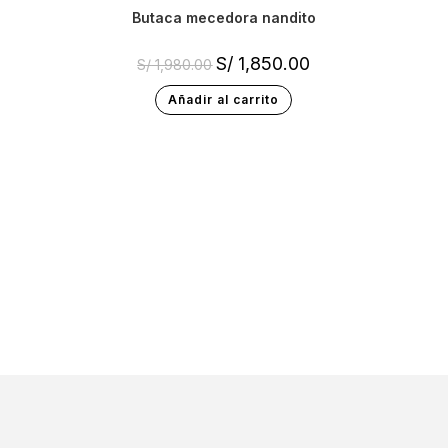
butaca mecedora nandito
S/
1,850.00
S/
1,980.00
Añadir al carrito