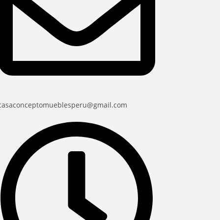
casaconceptomueblesperu@gmail.com